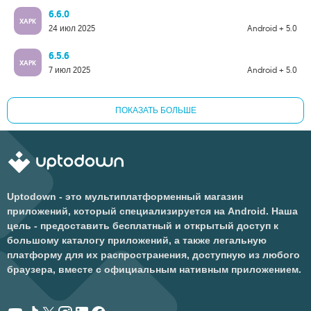
6.6.0
XAPK
24 июл 2025
Android + 5.0
6.5.6
XAPK
7 июл 2025
Android + 5.0
ПОКАЗАТЬ БОЛЬШЕ
Uptodown - это мультиплатформенный магазин
приложений, который специализируется на Android. Наша
цель - предоставить бесплатный и открытый доступ к
большому каталогу приложений, а также легальную
платформу для их распространения, доступную из любого
браузера, вместе с официальным нативным приложением.