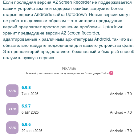
Если последняя версия AZ Screen Recorder не поддерживается
вашим устройством или содержит ошибки, загрузите более
старые версии Androidс сайта Uptodown. Новые версии могут
не работать должным образом – эта история предыдущих
версий предлагает простое решение проблемы. Uptodown
хранит предыдущие версии AZ Screen Recorder,
адаптированные к различным архитектурам Android, так что вы
обязательно найдете подходящий для вашего устройства файл.
Этот репозиторий предоставляет безопасный и быстрый способ
получить нужную версию.
РЕКЛАМА
Никакой рекламы и масса преимуществ благодаря Turbo
6.9.8
XAPK
7 авг 2026
Android + 7.0
6.9.7
XAPK
6 авг 2026
Android + 7.0
6.9.6
XAPK
29 июл 2026
Android + 7.0